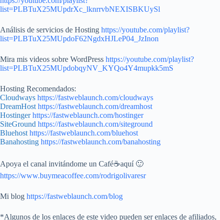
https://youtube.com/playlist?
list=PLBTuX25MUpdrXc_lknrrvbNEXISBKUySl
Análisis de servicios de Hosting
https://youtube.com/playlist?
list=PLBTuX25MUpdoF62NgdxHJLeP04_JzInon
Mira mis videos sobre WordPress
https://youtube.com/playlist?
list=PLBTuX25MUpdobqyNV_KYQo4Y4mupkk5mS
Hosting Recomendados:
Cloudways
https://fastweblaunch.com/cloudways
DreamHost
https://fastweblaunch.com/dreamhost
Hostinger
https://fastweblaunch.com/hostinger
SiteGround
https://fastweblaunch.com/siteground
Bluehost
https://fastweblaunch.com/bluehost
Banahosting
https://fastweblaunch.com/banahosting
Apoya el canal invitándome un Café☕aquí 🙂
https://www.buymeacoffee.com/rodrigolivaresr
Mi blog
https://fastweblaunch.com/blog
*Algunos de los enlaces de este video pueden ser enlaces de afiliados,