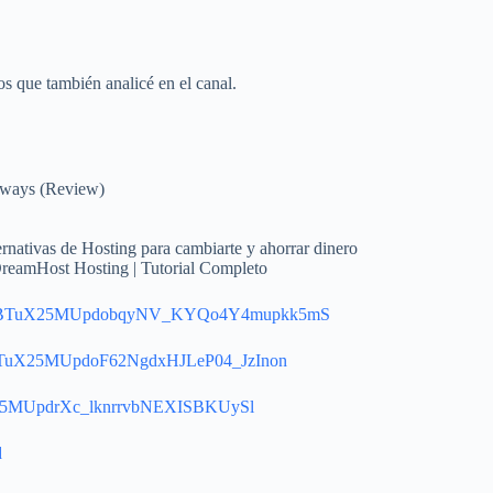
os que también analicé en el canal.
dways (Review)
rnativas de Hosting para cambiarte y ahorrar dinero
eamHost Hosting | Tutorial Completo
list=PLBTuX25MUpdobqyNV_KYQo4Y4mupkk5mS
t=PLBTuX25MUpdoF62NgdxHJLeP04_JzInon
BTuX25MUpdrXc_lknrrvbNEXISBKUySl
d