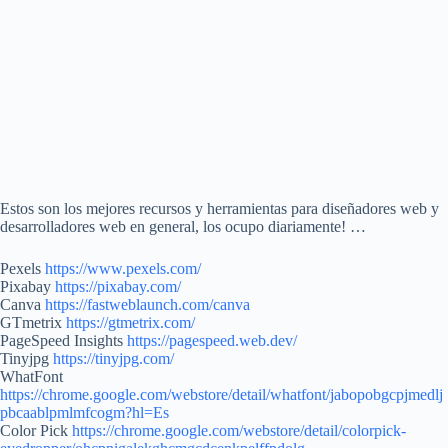
Estos son los mejores recursos y herramientas para diseñadores web y
desarrolladores web en general, los ocupo diariamente! …
Pexels
https://www.pexels.com/
Pixabay
https://pixabay.com/
Canva
https://fastweblaunch.com/canva
GTmetrix
https://gtmetrix.com/
PageSpeed Insights
https://pagespeed.web.dev/
Tinyjpg
https://tinyjpg.com/
WhatFont
https://chrome.google.com/webstore/detail/whatfont/jabopobgcpjmedlj
pbcaablpmlmfcogm?hl=Es
Color Pick
https://chrome.google.com/webstore/detail/colorpick-