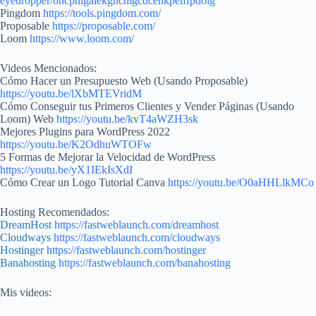
eyedropper/ohcpnigalekghcmgcdcenkpelffpdolg
Pingdom
https://tools.pingdom.com/
Proposable
https://proposable.com/
Loom
https://www.loom.com/
Videos Mencionados:
Cómo Hacer un Presupuesto Web (Usando Proposable)
https://youtu.be/lXbMTEVridM
Cómo Conseguir tus Primeros Clientes y Vender Páginas (Usando
Loom) Web
https://youtu.be/kvT4aWZH3sk
Mejores Plugins para WordPress 2022
https://youtu.be/K2OdhuWTOFw
5 Formas de Mejorar la Velocidad de WordPress
https://youtu.be/yX1IEkIsXdI
Cómo Crear un Logo Tutorial Canva
https://youtu.be/O0aHHLlkMCo
Hosting Recomendados:
DreamHost
https://fastweblaunch.com/dreamhost
Cloudways
https://fastweblaunch.com/cloudways
Hostinger
https://fastweblaunch.com/hostinger
Banahosting
https://fastweblaunch.com/banahosting
Mis videos: