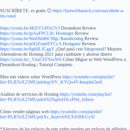
SUSCRÍBETE, es gratis 🙂
https://fastweblaunch.com/suscribete-a-
mi-canal
https://youtu.be/4KEVLPDz5VI
Dreamhost Review
https://youtu.be/jpAuFPCLIlc
Hostinger
Review
https://youtu.be/9mZ8mI6CMgc
Banahosting
Review
https://youtu.be/p0QZmnHYCcA
Hostgator
Review
https://youtu.be/6g6ilLJCggY
¿Qué pasó con
Siteground
? Mejores
Alternativas de Hosting 2021 para cambiarte y ahorrar dinero
https://youtu.be/_YmZATNsxW0
Cómo Migrar tu Web WordPress a
Dreamhost Hosting | Tutorial Completo
Mira mis videos sobre WordPress
https://youtube.com/playlist?
list=PLBTuX25MUpdobqyNV_KYQo4Y4mupkk5mS
Análisis de servicios de Hosting
https://youtube.com/playlist?
list=PLBTuX25MUpdoF62NgdxHJLeP04_JzInon
Cómo vender páginas web
https://youtube.com/playlist?
list=PLBTuX25MUpdrXc_lknrrvbNEXISBKUySl
*Algunos de los enlaces de este video pueden ser enlaces de afiliados,