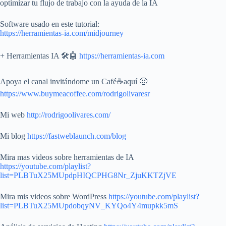
optimizar tu flujo de trabajo con la ayuda de la IA
Software usado en este tutorial:
https://herramientas-ia.com/midjourney
+ Herramientas IA 🛠️🤖
https://herramientas-ia.com
Apoya el canal invitándome un Café☕aquí 🙂
https://www.buymeacoffee.com/rodrigolivaresr
Mi web
http://rodrigoolivares.com/
Mi blog
https://fastweblaunch.com/blog
Mira mas videos sobre herramientas de IA
https://youtube.com/playlist?
list=PLBTuX25MUpdpHIQCPHG8Nr_ZjuKKTZjVE
Mira mis videos sobre WordPress
https://youtube.com/playlist?
list=PLBTuX25MUpdobqyNV_KYQo4Y4mupkk5mS