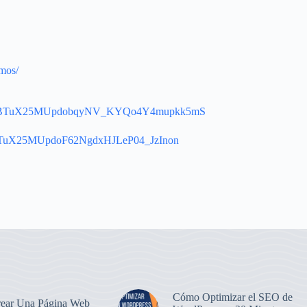
amos/
list=PLBTuX25MUpdobqyNV_KYQo4Y4mupkk5mS
t=PLBTuX25MUpdoF62NgdxHJLeP04_JzInon
Cómo Optimizar el SEO de
ear Una Página Web