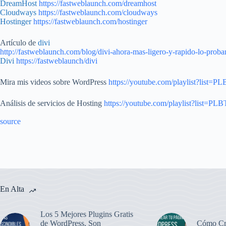
DreamHost
https://fastweblaunch.com/dreamhost
Cloudways
https://fastweblaunch.com/cloudways
Hostinger
https://fastweblaunch.com/hostinger
Artículo de
divi
http://fastweblaunch.com/blog/divi-ahora-mas-ligero-y-rapido-lo-prob
Divi
https://fastweblaunch/divi
Mira mis videos sobre WordPress
https://youtube.com/playlist?
Análisis de servicios de Hosting
https://youtube.com/playlist?lis
source
En Alta
Los 5 Mejores Plugins Gratis
de WordPress, Son
Cómo Cr