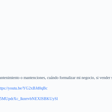
ntenimiento o mantenciones, cuándo formalizar mi negocio, si vender 
ttps://youtu.be/YG2xBJd0qBc
BTuX25MUpdrXc_lknrrvbNEXISBKUySl