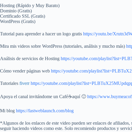
Hosting (Rápido y Muy Barato)
Dominio (Gratis)
Certificado SSL (Gratis)
WordPress (Gratis)
Tutorial para aprender a hacer un logo gratis
https://youtu.be/Xrutn3
Mira mis videos sobre WordPress (tutoriales, análisis y mucho más)
ht
Análisis de servicios de Hosting
https://youtube.com/playlist?lis
Cómo vender páginas web
https://youtube.com/playlist?list=PL
Tutoriales
fiverr
https://youtube.com/playlist?list=PLBTuX25MUp
Apoya el canal invitándome un Café☕aquí 🙂
https://www.buymeacoff
Mi blog
https://fastweblaunch.com/blog
*Algunos de los enlaces de este video pueden ser enlaces de afiliados, s
seguir haciendo videos como este. Solo recomiendo productos y servic