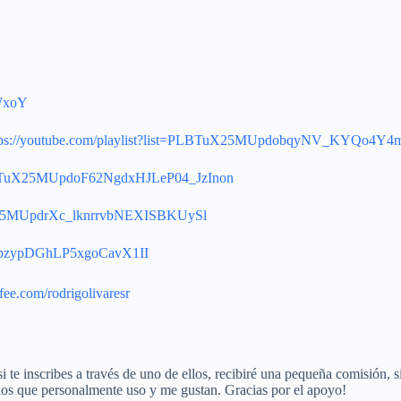
dWxoY
tps://youtube.com/playlist?list=PLBTuX25MUpdobqyNV_KYQo4Y
t=PLBTuX25MUpdoF62NgdxHJLeP04_JzInon
BTuX25MUpdrXc_lknrrvbNEXISBKUySl
dqppzypDGhLP5xgoCavX1II
ee.com/rodrigolivaresr
i te inscribes a través de uno de ellos, recibiré una pequeña comisión, s
ios que personalmente uso y me gustan. Gracias por el apoyo!